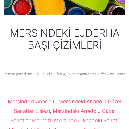
MERSINDEKI EJDERHA
BAŞI ÇIZIMLERI
Yazan
yasarkarakuzu
içinde
Şubat 8, 2016
. Yayınlanan
Video Kuru Boya
Mersindeki Anadolu
,
Mersindeki Anadolu Güzel
Sanatlar Lisiesi
,
Mersindeki Anadolu Güzel
Sanatlar Merkezi
,
Mersindeki Anadolu Sanat
,