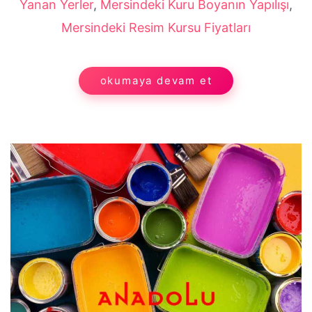
Yanan Yerler
,
Mersindeki Kuru Boyanın Yapılışı
,
Mersindeki Resim Kursu Fiyatları
okumaya devam et