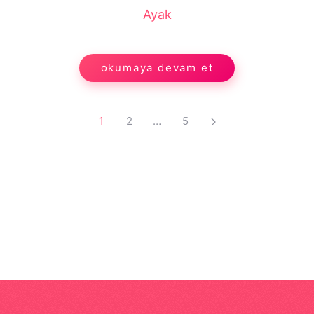
Ayak
okumaya devam et
1
2
…
5