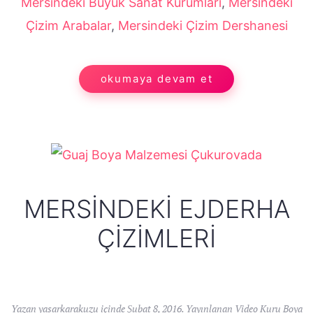
Mersindeki Büyük Sanat Kurumları
,
Mersindeki
Çizim Arabalar
,
Mersindeki Çizim Dershanesi
okumaya devam et
MERSINDEKI EJDERHA
ÇIZIMLERI
Yazan
yasarkarakuzu
içinde
Şubat 8, 2016
. Yayınlanan
Video Kuru Boya