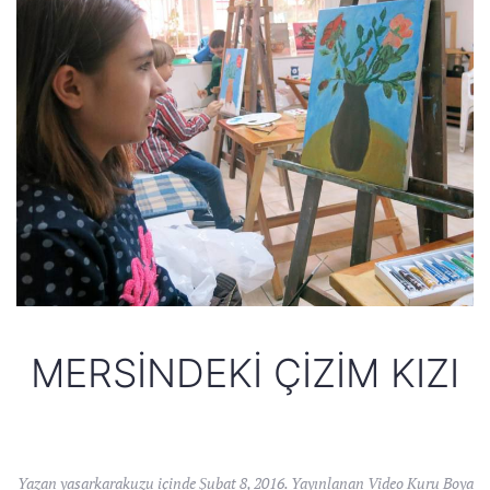
MERSINDEKI ÇIZIM KIZI
Yazan
yasarkarakuzu
içinde
Şubat 8, 2016
. Yayınlanan
Video Kuru Boya